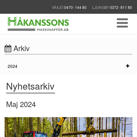
VÄXJÖ
0470- 144 80
LJUNGBY
0372- 811 80
Arkiv
2024
Nyhetsarkiv
Maj 2024