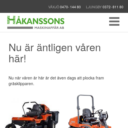
VÄXJÖ
0470- 144 80
LJUNGBY
0372- 811 80
Nu är äntligen våren
här!
Nu när våren är här är det även dags att plocka fram
gräsklipparen.