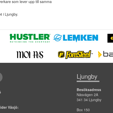
llverkare som lever upp till samma
4 i Ljungby.
Ljungby
Besöksadress
jö
Näsvägen 2A
341 34 Ljungby
tider Växjö:
Box 150