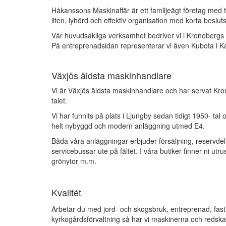
Håkanssons Maskinaffär är ett familjeägt företag med 
liten, lyhörd och effektiv organisation med korta beslut
Vår huvudsakliga verksamhet bedriver vi i Kronobergs 
På entreprenadsidan representerar vi även Kubota i K
Växjös äldsta maskinhandlare
Vi är Växjös äldsta maskinhandlare och har servat K
talet.
Vi har funnits på plats i Ljungby sedan tidigt 1950- tal
helt nybyggd och modern anläggning utmed E4.
Båda våra anläggningar erbjuder försäljning, reservdel
servicebussar ute på fältet. I våra butiker finner ni utr
grönytor m.m.
Kvalitét
Arbetar du med jord- och skogsbruk, entreprenad, fastig
kyrkogårdsförvaltning så har vi maskinerna och redskapen