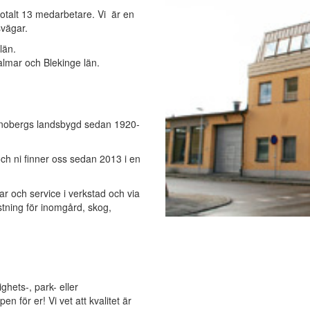
totalt 13 medarbetare. Vi är en
svägar.
län.
almar och Blekinge län.
ronobergs landsbygd sedan 1920-
 och ni finner oss sedan 2013 i en
ar och service i verkstad och via
ustning för inomgård, skog,
hets-, park- eller
 för er! Vi vet att kvalitet är