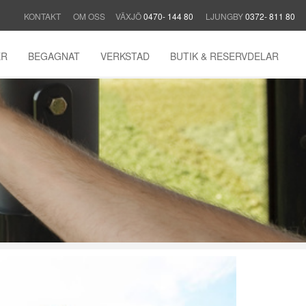
KONTAKT
OM OSS
VÄXJÖ
0470- 144 80
LJUNGBY
0372- 811 80
ER
BEGAGNAT
VERKSTAD
BUTIK & RESERVDELAR