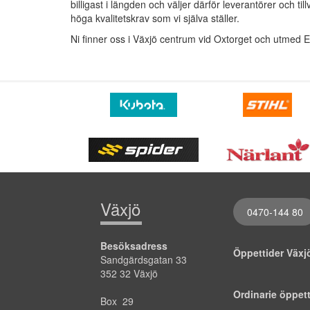
billigast i längden och väljer därför leverantörer och ti
höga kvalitetskrav som vi själva ställer.
Ni finner oss i Växjö centrum vid Oxtorget och utmed E
Växjö
0470-144 80
Besöksadress
Öppettider Väx
Sandgärdsgatan 33
352 32 Växjö
Ordinarie öppet
Box 29