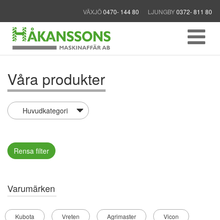
VÄXJÖ
0470- 144 80
LJUNGBY
0372- 811 80
Våra produkter
Rensa filter
Varumärken
Kubota
Vreten
Agrimaster
Vicon