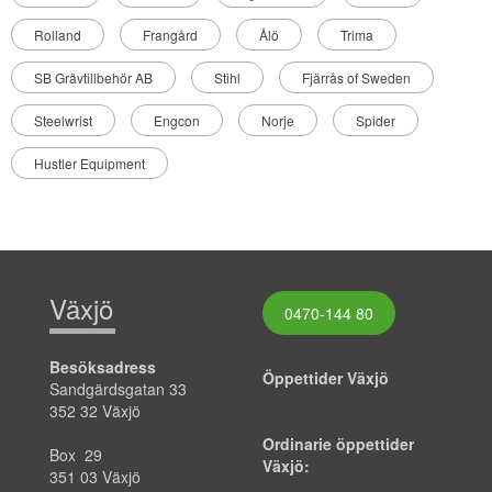
Rolland
Frangård
Ålö
Trima
SB Grävtillbehör AB
Stihl
Fjärrås of Sweden
Steelwrist
Engcon
Norje
Spider
Hustler Equipment
Växjö
0470-144 80
Besöksadress
Öppettider Växjö
Sandgärdsgatan 33
352 32 Växjö
Ordinarie öppettider
Box 29
Växjö:
351 03 Växjö