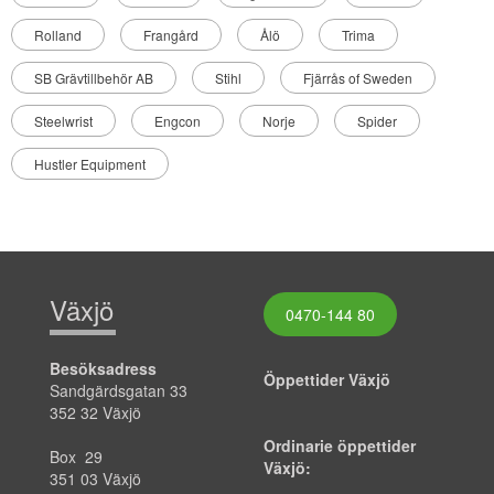
Rolland
Frangård
Ålö
Trima
SB Grävtillbehör AB
Stihl
Fjärrås of Sweden
Steelwrist
Engcon
Norje
Spider
Hustler Equipment
Växjö
0470-144 80
Besöksadress
Öppettider Växjö
Sandgärdsgatan 33
352 32 Växjö
Ordinarie öppettider
Box 29
Växjö:
351 03 Växjö