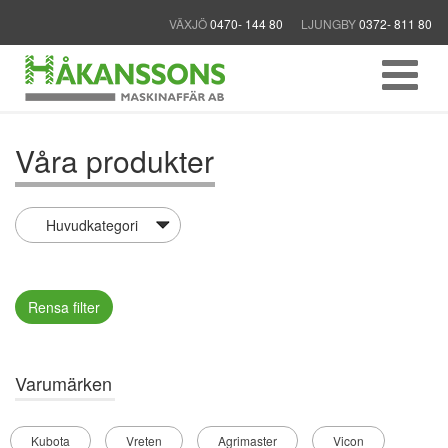
VÄXJÖ
0470- 144 80
LJUNGBY
0372- 811 80
Våra produkter
Rensa filter
Varumärken
Kubota
Vreten
Agrimaster
Vicon