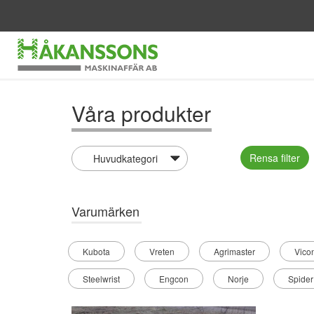
Våra produkter
Rensa filter
Varumärken
Kubota
Vreten
Agrimaster
Vico
Steelwrist
Engcon
Norje
Spider