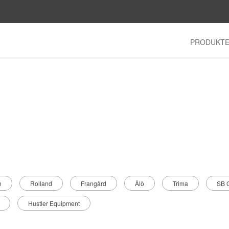
PRODUKT
n
Rolland
Frangård
Ålö
Trima
SB G
Hustler Equipment