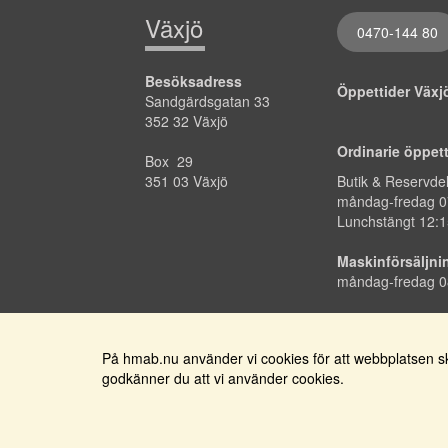
Växjö
0470-144 80
Besöksadress
Öppettider Väx
Sandgärdsgatan 33
352 32 Växjö
Ordinarie öppet
Box 29
351 03 Växjö
Butik & Reservde
måndag-fredag
0
Lunchstängt 12:1
Maskinförsäljni
måndag-fredag 0
På hmab.nu använder vi cookies för att webbplatsen ska
godkänner du att vi använder cookies.
Få nyhetsbrev med
erbjudanden och nyheter