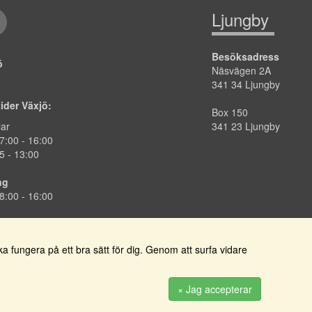
Ljungby
Besöksadress
jö
Näsvägen 2A
341 34 Ljungby
tider Växjö:
Box 150
lar
341 23 Ljungby
7:00
-
16:00
5 - 13:00
ng
8:00 -
16:00
 fungera på ett bra sätt för dig. Genom att surfa vidare
PRENUMERERA
× Jag accepterar