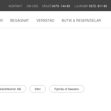
KONTAKT
OM OSS
VÄXJÖ
0470- 144 80
LJUNGBY
0372- 811 80
ER
BEGAGNAT
VERKSTAD
BUTIK & RESERVDELAR
rävtillbehör AB
Stihl
Fjärrås of Sweden