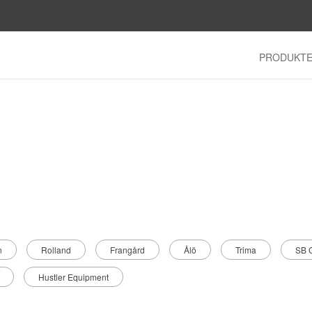
PRODUKT
n
Rolland
Frangård
Ålö
Trima
SB G
Hustler Equipment