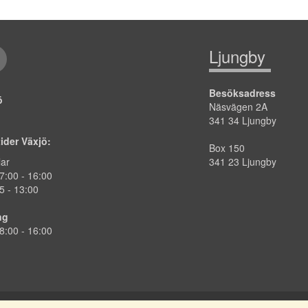
Ljungby
Besöksadress
jö
Näsvägen 2A
341 34 Ljungby
tider Växjö:
Box 150
lar
341 23 Ljungby
7:00
-
16:00
5 - 13:00
ng
8:00 -
16:00