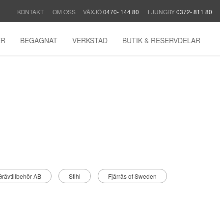
KONTAKT
OM OSS
VÄXJÖ
0470- 144 80
LJUNGBY
0372- 811 80
ER
BEGAGNAT
VERKSTAD
BUTIK & RESERVDELAR
rävtillbehör AB
Stihl
Fjärrås of Sweden