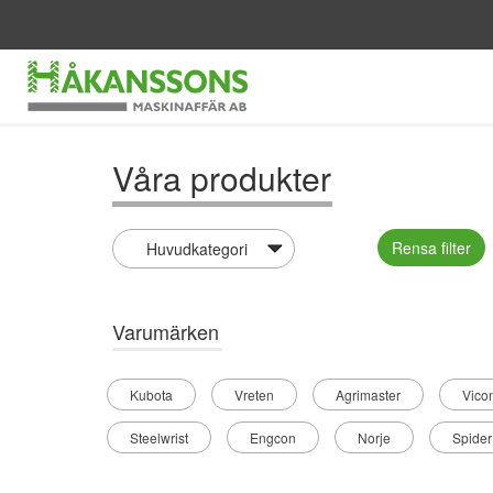
Våra produkter
Rensa filter
Varumärken
Kubota
Vreten
Agrimaster
Vico
Steelwrist
Engcon
Norje
Spider