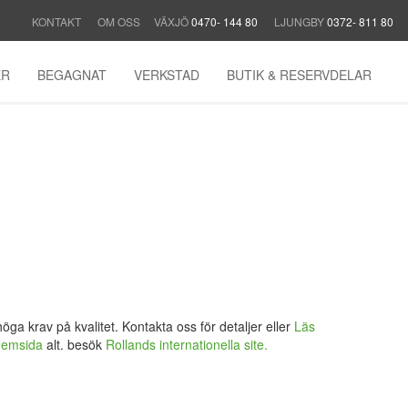
KONTAKT
OM OSS
VÄXJÖ
0470- 144 80
LJUNGBY
0372- 811 80
ER
BEGAGNAT
VERKSTAD
BUTIK & RESERVDELAR
ga krav på kvalitet. Kontakta oss för detaljer eller
Läs
hemsida
alt. besök
Rollands internationella site.