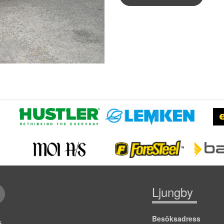
Ljungby
Besöksadress
jö