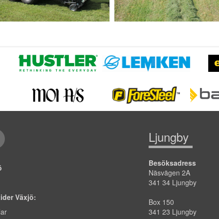
Ljungby
Besöksadress
jö
Näsvägen 2A
341 34 Ljungby
tider Växjö:
Box 150
lar
341 23 Ljungby