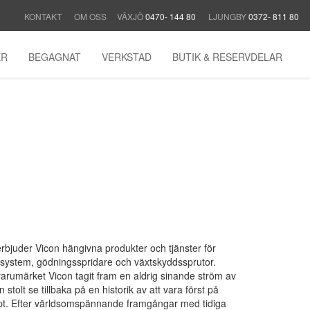
KONTAKT
OM OSS
VÄXJÖ
0470- 144 80
LJUNGBY
0372- 811 80
ER
BEGAGNAT
VERKSTAD
BUTIK & RESERVDELAR
erbjuder Vicon hängivna produkter och tjänster för
åsystem, gödningsspridare och växtskyddssprutor.
arumärket Vicon tagit fram en aldrig sinande ström av
tolt se tillbaka på en historik av att vara först på
t. Efter världsomspännande framgångar med tidiga