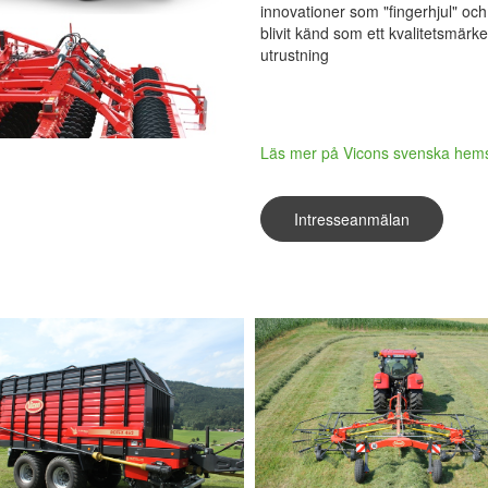
innovationer som "fingerhjul" oc
blivit känd som ett kvalitetsmärke
utrustning
Läs mer på Vicons svenska hem
Intresseanmälan